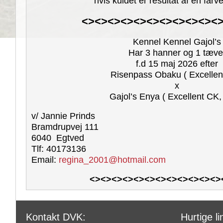
hvis kuldet er resultat af en farv
<><><>
<><><><><><><><
Kennel Kennel Gajol’s
Har 3 hanner og 1 tæve
f.d 15 maj 2026 efter
Risenpass Obaku ( Excellen
x
Gajol’s Enya ( Excellent CK
v/ Jannie Prinds
Bramdrupvej 111
6040 Egtved
Tlf: 40173136
Email:
regina_2001@hotmail.com
<><><>
<><><><><><><><><>
Kontakt DVK:
Hurtige lin