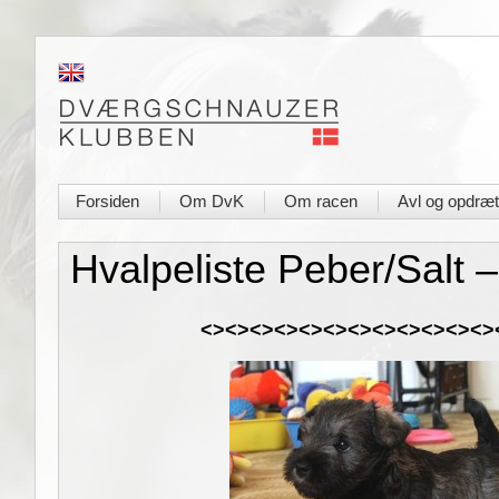
Forsiden
Om DvK
Om racen
Avl og opdræt
|
|
|
Hvalpeliste Peber/Salt –
<><><>
<><><><><><><><><>