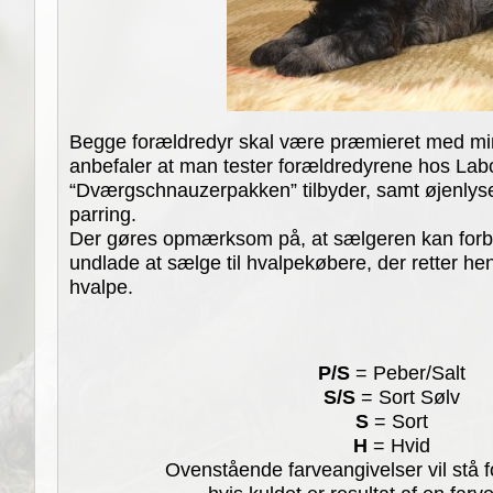
Begge forældredyr skal være præmieret med mi
anbefaler at man tester forældredyrene hos Lab
“Dværgschnauzerpakken” tilbyder, samt øjenlys
parring.
Der gøres opmærksom på, at sælgeren kan forbeho
undlade at sælge til hvalpekøbere, der retter h
hvalpe.
P/S
= Peber/Salt
S/S
= Sort Sølv
S
= Sort
H
= Hvid
Ovenstående farveangivelser vil stå 