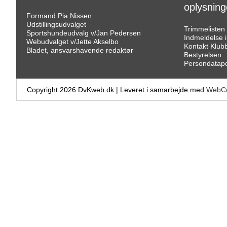
oplysning
Formand Pia Nissen
Udstillingsudvalget
Trimmelisten
Sportshundeudvalg v/Jan Pedersen
Indmeldelse 
Webudvalget v/Jette Akselbo
Kontakt Klub
Bladet, ansvarshavende redaktør
Bestyrelsen
Persondatapol
Copyright 2026 DvKweb.dk
|
Leveret i samarbejde med
WebCo