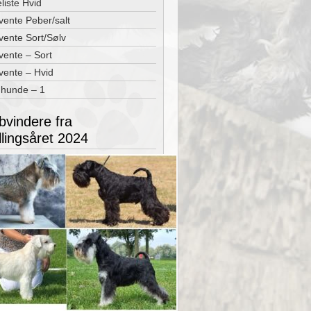
liste Hvid
 vente Peber/salt
 vente Sort/Sølv
 vente – Sort
 vente – Hvid
 hunde – 1
bvindere fra
llingsåret 2024