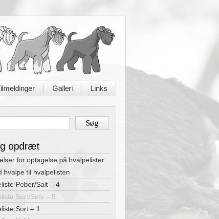
ilmeldinger
Galleri
Links
|
|
og opdræt
elser for optagelse på hvalpelister
d hvalpe til hvalpelisten
liste Peber/Salt – 4
liste Sort/Sølv – 5
liste Sort – 1