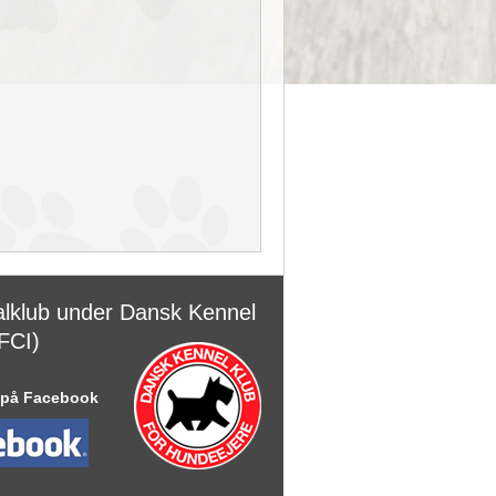
alklub under Dansk Kennel
FCI)
 på Facebook