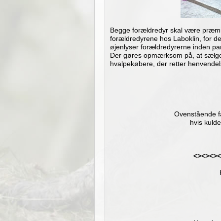
Begge forældredyr skal være præmi
forældredyrene hos Laboklin, for 
øjenlyser forældredyrerne inden par
Der gøres opmærksom på, at sælgeren
hvalpekøbere, der retter henvendel
Ovenstående fa
hvis kulde
<><><>
<