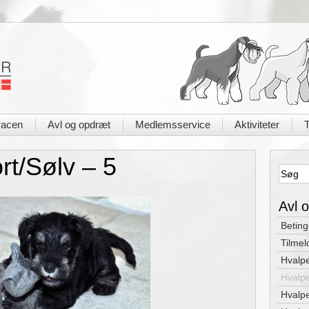
acen
Avl og opdræt
Medlemsservice
Aktiviteter
T
|
|
|
|
rt/Sølv – 5
Avl 
Beting
Tilmel
Hvalpe
Hvalpe
Hvalpe