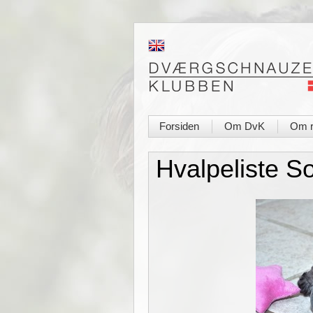
Forsiden
Om DvK
Om r
|
|
Hvalpeliste So