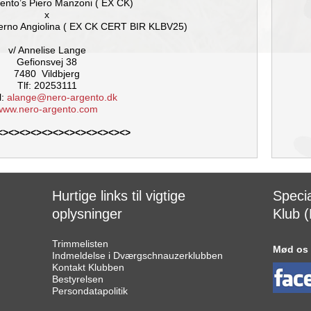
ento’s Piero Manzoni ( EX CK)
x
terno Angiolina ( EX CK CERT BIR KLBV25)
v/ Annelise Lange
Gefionsvej 38
7480 Vildbjerg
Tlf: 20253111
l:
alange@nero-argento.dk
www.nero-argento.com
<><><><><><><><><><><><>
Hurtige links til vigtige
Speci
oplysninger
Klub (
Trimmelisten
Mød os
Indmeldelse i Dværgschnauzerklubben
Kontakt Klubben
Bestyrelsen
Persondatapolitik