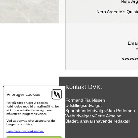
Nero Arg
Nero Argento’s Quin
Emai
<><>
<>
Kontakt DVK:
Vi bruger cookies!
Formand Pia Nissen
Her på sitet bruger vi cookies i
Udstillingsudvalget
forbindelse med bl.a. trafikmåling, for
Sportshundeudvalg v/Jan Pedersen
at kunne udvikle bedre og mere
målrettede brugeroplevelser.
Webudvalget v/Jette Akselbo
Bladet, ansvarshavende redaktør
Ved at benytte sitet accepterer du
brugen af cookies.
Læs mere om cookies her.