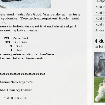
Hvalpe
Kuld i
Kuld i
eret med mindst Very Good. Vi anbefaler at man tester
de sygdommer “Dværgschnauzerpakken” tilbyder, samt
Kuld i
ring.
Kuld i
 kan forbeholde sig ret til at undlade at sælge til
se omkring køb af hvalpe.
Ældre
P/S
= Peber/Salt
4 klu
S/S
= Sort Sølv
udsti
S
= Sort
H
= Hvid
rveangivelser vil stå foran han/tæve
t er resultat af en farveblanding
><><><><><><><><><><><><
Kennel Nero Argento’s
hae 1 han og 4 tæver
f. d. 8. juli 2026