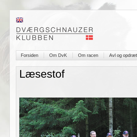
Forsiden
Om DvK
Om racen
Avl og opdræt
|
|
|
Læsestof