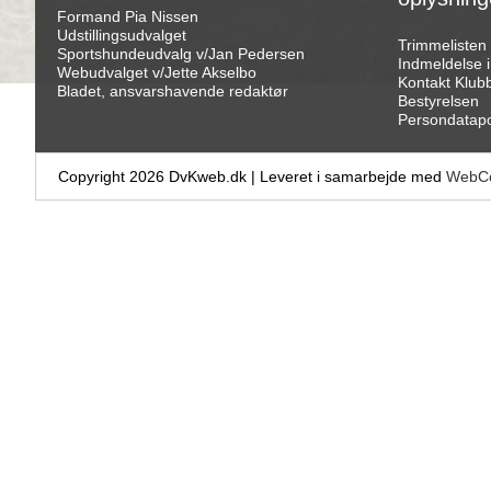
Formand Pia Nissen
Udstillingsudvalget
Trimmelisten
Sportshundeudvalg v/Jan Pedersen
Indmeldelse 
Webudvalget v/Jette Akselbo
Kontakt Klub
Bladet, ansvarshavende redaktør
Bestyrelsen
Persondatapol
Copyright 2026 DvKweb.dk
|
Leveret i samarbejde med
WebCo