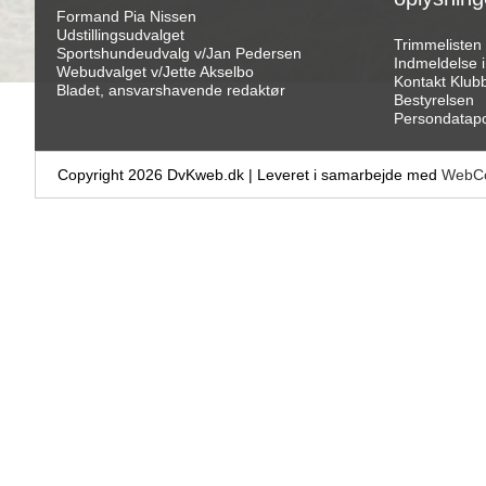
Formand Pia Nissen
Udstillingsudvalget
Trimmelisten
Sportshundeudvalg v/Jan Pedersen
Indmeldelse 
Webudvalget v/Jette Akselbo
Kontakt Klub
Bladet, ansvarshavende redaktør
Bestyrelsen
Persondatapol
Copyright 2026 DvKweb.dk
|
Leveret i samarbejde med
WebCo