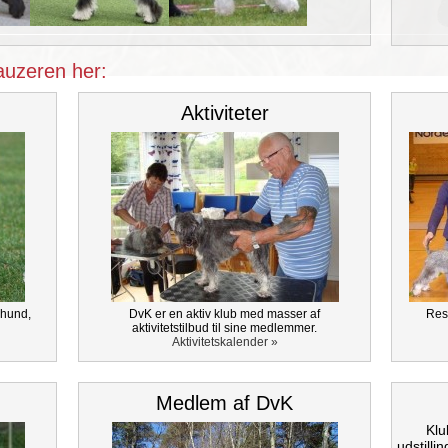
uzeren her:
Aktiviteter
 hund,
DvK er en aktiv klub med masser af
Resu
aktivitetstilbud til sine medlemmer.
Aktivitetskalender »
Medlem af DvK
Klu
udstilli