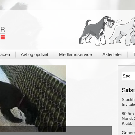
acen
Avl og opdræt
Medlemsservice
Aktiviteter
T
|
|
|
|
Sidst
Stockh
Invitat
80 års 
Norsk 
Klubb
Genera