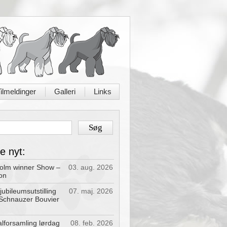
ilmeldinger
Galleri
Links
|
|
e nyt:
olm winner Show –
03. aug. 2026
ion
jubileumsutstilling
07. maj. 2026
Schnauzer Bouvier
lforsamling lørdag
08. feb. 2026