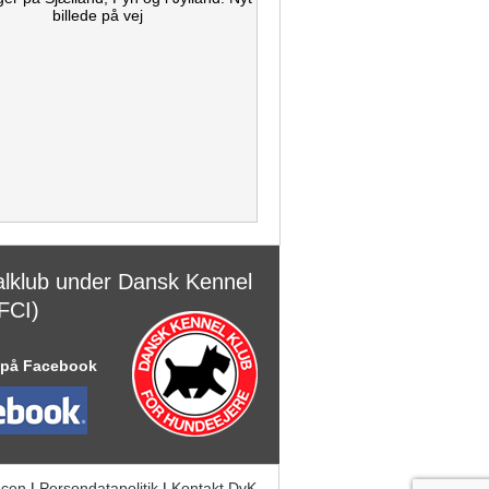
billede på vej
alklub under Dansk Kennel
FCI)
 på Facebook
acen
|
Persondatapolitik
|
Kontakt DvK