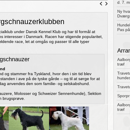
d. 7. m
Ny hva
Dværg
rgschnauzerklubben
Hundek
Pas p
lklub under Dansk Kennel Klub og har til formål at
 interesser i Danmark. Racen har stigende popularitet,
ældende race, let at omgås og passer til alle typer
Arra
rgschnauzer
Aalbor
træf
und
Travet
og stammer fra Tyskland, hvor den i sin tid blev
hunde
estanden i ave på de tyske gårde – og til at sørge for at
 dag anvendes den som familie- og selskabshund.
Travet
auzere, Molosser og Schweizer Sennenhunde), Sektion
Sporpr
n brugsprøve.
Aalbor
træf