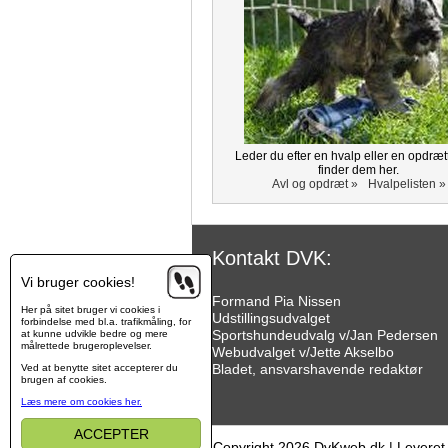
Leder du efter en hvalp eller en opdræt
finder dem her.
Avl og opdræt »
Hvalpelisten »
Kontakt DVK:
Vi bruger cookies!
Formand Pia Nissen
Her på sitet bruger vi cookies i
Udstillingsudvalget
forbindelse med bl.a. trafikmåling, for
Sportshundeudvalg v/Jan Pedersen
at kunne udvikle bedre og mere
målrettede brugeroplevelser.
Webudvalget v/Jette Akselbo
Bladet, ansvarshavende redaktør
Ved at benytte sitet accepterer du
brugen af cookies.
Læs mere om cookies her.
ACCEPTER
Copyright 2026 DvKweb.dk
|
Leveret