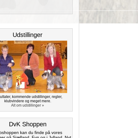
Udstillinger
ltater, kommende udstillinger, regler,
klubvindere og meget mere.
Alt om udstillinger »
DvK Shoppen
bshoppen kan du finde på vores
nger på Sjælland, Fyn og i Jylland. Nyt