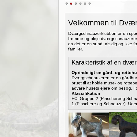
1
2
3
4
5
6
Velkommen til Dvæ
Dværgschnauzerklubben er en specia
fremme og pleje dværgschnauzerens
da det er en sund, alsidig og ikke f
familier.
Karakteristik af en dvæ
Oprindeligt en gård- og rotteh
Dværgschnauzeren er en gårdhund 
brugt til at holde muse- og rotteb
advare husets ejere om besøg. I
Klassifikation
FCI Gruppe 2 (Pinschereog Schn
1 (Pinschere og Schnauzer). Ude