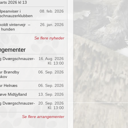
arts 2026 kl 13
lpeanviser i
08. feb. 2026
schnauzerklubben
oldt vintervejr –
26. jan. 2026
å hunden
Se flere nyheder
ngementer
g Dværgschnauzer-
16. Aug. 2026
Kl. 13:00
ur Brøndby
06. Sep. 2026
skov
ur Helnæs
06. Sep. 2026
øve Midtjylland
13. Sep. 2026
g Dværgschnauzer-
20. Sep. 2026
Kl. 13:00
Se flere arrangementer