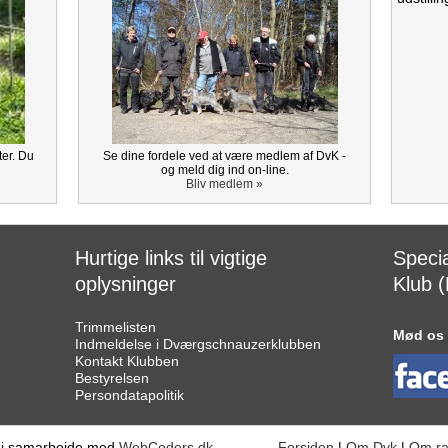
ter. Du
Se dine fordele ved at være medlem af DvK -
og meld dig ind on-line.
Bliv medlem »
Hurtige links til vigtige
Speci
oplysninger
Klub (
Trimmelisten
Mød os
Indmeldelse i Dværgschnauzerklubben
Kontakt Klubben
Bestyrelsen
Persondatapolitik
 i samarbejde med
WebCoders.dk
Forsiden
|
Om Dvk
|
Om r