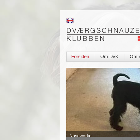
Forsiden
Om DvK
Om r
|
|
Noseworke