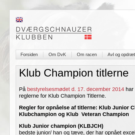
Forsiden
Om DvK
Om racen
Avl og opdræt
|
|
|
Klub Champion titlerne
På
bestyrelsesmødet d. 17. december 2014
har 
reglerne for Klub Champion Titlerne.
Regler for opnåelse af titlerne: Klub Junior
Klubchampion og Klub Veteran Champion
Klub Junior champion (KLBJCH)
bedste junior/ han og tæve, der har opnået exc