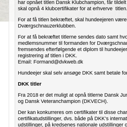
har opnået titlen Dansk Klubchampion, får tildelt
skal opnå 4 klubcertifikater for at erhverve titlen
For at få titlen bekræftet, skal hundeejeren vær
Dværgschnauzerklubben.
For at få bekræftet titlerne sendes dato samt hvo
medlemsnummer til formanden for Dværgschnau
fremsendes efterfølgende et diplom til hundeejer,
registrering af titlen i DKK.
Email: Formand@dvkweb.dk
Hundeejer skal selv ansøge DKK samt betale for 
DKK titler
Fra 2018 er det muligt at opnå titlerne Dansk
og Dansk Veteranchampion (DKVECH).
Der kan konkurreres om certifikater til disse ch
certifikatudstillinger, dvs. både på DKK’s interna
udstillinger, på kredsenes nationale udstillinger o