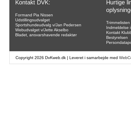
Kontakt DVK:
Hurtige lin
oplysning
Formand Pia Nissen
Udstillingsudvalget
Trimmelisten
Sportshundeudvalg v/Jan Pedersen
Indmeldelse 
Webudvalget v/Jette Akselbo
Kontakt Klub
Bladet, ansvarshavende redaktør
Bestyrelsen
Persondatapol
Copyright 2026 DvKweb.dk
|
Leveret i samarbejde med
WebCo