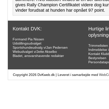
gives Rally Champion Certifikatet videre dog ku
vinder forudsat at hunden har opnået 97 point.
Kontakt DVK:
Hurtige lin
oplysning
Formand Pia Nissen
Udstillingsudvalget
Trimmelisten
Sportshundeudvalg v/Jan Pedersen
Indmeldelse 
Webudvalget v/Jette Akselbo
Kontakt Klub
Bladet, ansvarshavende redaktør
Bestyrelsen
Persondatapol
Copyright 2026 DvKweb.dk
|
Leveret i samarbejde med
WebCo