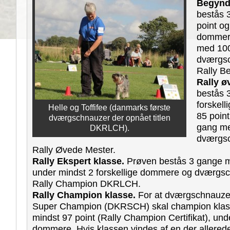
Begynde
bestås 
point og
dommere
med 100
dværgsc
Rally B
Rally ø
bestås 
forskel
Helle og Toffifee (danmarks første
85 point
dværgschnauzer der opnået titlen
gang me
DKRLCH).
dværgsc
Rally Øvede Mester.
Rally Ekspert klasse.
Prøven bestås 3 gange m
under mindst 2 forskellige dommere og dværgsc
Rally Champion DKRLCH.
Rally Champion klasse.
For at dværgschnauzer
Super Champion (DKRSCH) skal champion klas
mindst 97 point (Rally Champion Certifikat), unde
dommere. Hvis klassen vindes af en der allered