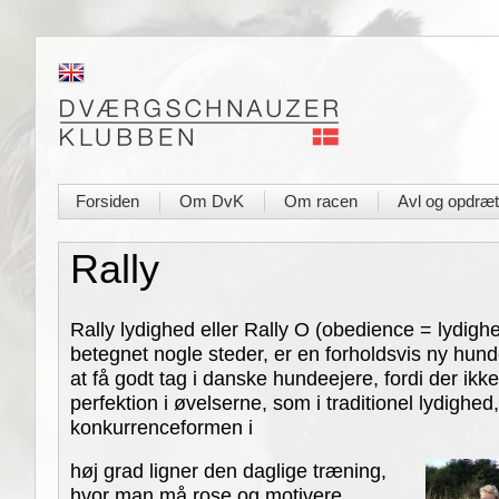
Forsiden
Om DvK
Om racen
Avl og opdræt
|
|
|
Rally
Rally lydighed eller Rally O (obedience = lydig
betegnet nogle steder, er en forholdsvis ny hun
at få godt tag i danske hundeejere, fordi der ikke s
perfektion i øvelserne, som i traditionel lydighed,
konkurrenceformen i
høj grad ligner den daglige træning,
hvor man må rose og motivere