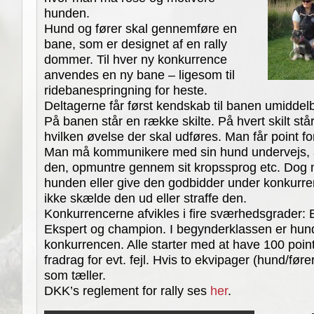
hunden.
Hund og fører skal gennemføre en
bane, som er designet af en rally
dommer. Til hver ny konkurrence
anvendes en ny bane – ligesom til
ridebanespringning for heste.
Deltagerne får først kendskab til banen umiddel
På banen står en række skilte. På hvert skilt stå
hvilken øvelse der skal udføres. Man får point f
Man må kommunikere med sin hund undervejs, al
den, opmuntre gennem sit kropssprog etc. Dog 
hunden eller give den godbidder under konkurren
ikke skælde den ud eller straffe den.
Konkurrencerne afvikles i fire sværhedsgrader:
Ekspert og champion. I begynderklassen er hun
konkurrencen. Alle starter med at have 100 point
fradrag for evt. fejl. Hvis to ekvipager (hund/fører)
som tæller.
DKK’s reglement for rally ses
her
.